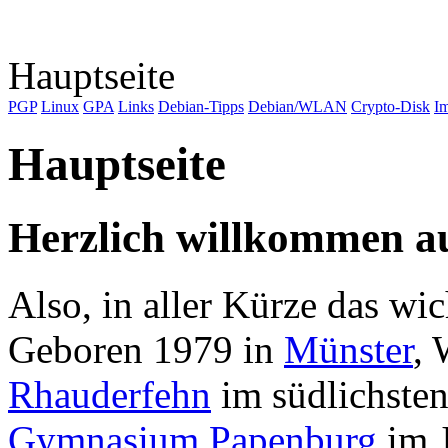
Hauptseite
PGP
Linux
GPA
Links
Debian-Tipps
Debian/WLAN
Crypto-Disk
I
Hauptseite
Herzlich willkommen au
Also, in aller Kürze das wic
Geboren 1979 in
Münster
, 
Rhauderfehn
im südlichste
Gymnasium Papenburg
im 